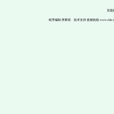
页面
程序编制:
李辉煌
技术支持:
瓷都热线 www.cidu.n