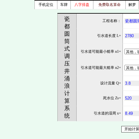
手机定位
车牌
八字排盘
免费取名算命
解梦
瓷
工程名称：
都
圆
引水道长度 L=
筒
式
引水道可能最小糙率 n1=
调
压
引水道可能最大糙率 n2=
井
涌
设计流量 Q=
浪
计
死水位 Zs=
算
系
引水道的湿周 x=
统